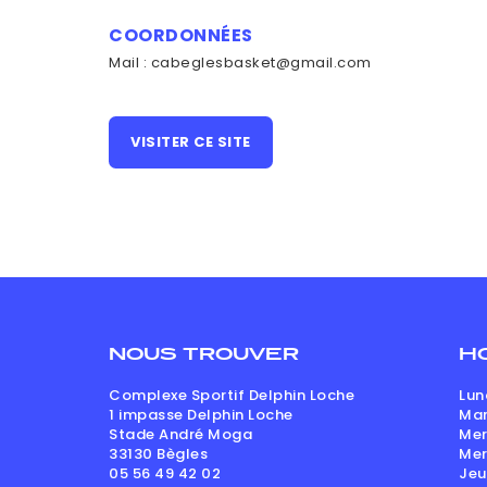
COORDONNÉES
Mail : cabeglesbasket@gmail.com
VISITER CE SITE
NOUS TROUVER
H
Complexe Sportif Delphin Loche
Lun
1 impasse Delphin Loche
Mar
Stade André Moga
Mer
33130
Bègles
Mer
05 56 49 42 02
Jeu