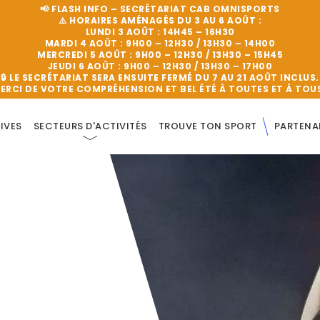
📢 FLASH INFO – SECRÉTARIAT CAB OMNISPORTS
⚠️
HORAIRES AMÉNAGÉS DU 3 AU 6 AOÛT :
LUNDI 3 AOÛT :
14H45 – 16H30
MARDI 4 AOÛT :
9H00 – 12H30 / 13H30 – 14H00
MERCREDI 5 AOÛT :
9H00 – 12H30 / 13H30 – 15H45
JEUDI 6 AOÛT :
9H00 – 12H30 / 13H30 – 17H00
🔒
LE SECRÉTARIAT SERA ENSUITE FERMÉ DU 7 AU 21 AOÛT INCLUS.
ERCI DE VOTRE COMPRÉHENSION ET BEL ÉTÉ À TOUTES ET À TOUS
IVES
SECTEURS D'ACTIVITÉS
TROUVE TON SPORT
PARTENA