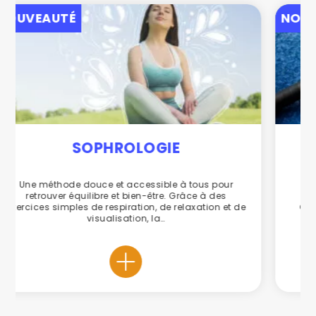
NOUVEAUTÉ
PADEL
Jouez au Padel au CAB ! –> Téléchargez
l’application CA Béglais Padel (disponible sur
Google Play et App Store) Toutes les démarches
sont à réaliser…