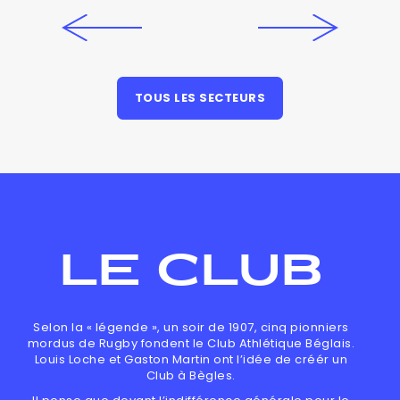
TOUS LES SECTEURS
LE CLUB
Selon la « légende », un soir de 1907, cinq pionniers
mordus de Rugby fondent le Club Athlétique Béglais.
Louis Loche et Gaston Martin ont l’idée de créér un
Club à Bègles.