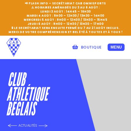
📢 FLASH INFO – SECRÉTARIAT CAB OMNISPORTS
⚠️
HORAIRES AMÉNAGÉS DU 3 AU 6 AOÛT :
LUNDI 3 AOÛT :
14H45 – 16H30
MARDI 4 AOÛT :
9H00 – 12H30 / 13H30 – 14H00
MERCREDI 5 AOÛT :
9H00 – 12H30 / 13H30 – 15H45
JEUDI 6 AOÛT :
9H00 – 12H30 / 13H30 – 17H00
🔒
LE SECRÉTARIAT SERA ENSUITE FERMÉ DU 7 AU 21 AOÛT INCLUS.
MERCI DE VOTRE COMPRÉHENSION ET BEL ÉTÉ À TOUTES ET À TOUS !
BOUTIQUE
MENU