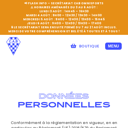
📢 FLASH INFO – SECRÉTARIAT CAB OMNISPORTS
⚠️
HORAIRES AMÉNAGÉS DU 3 AU 6 AOÛT :
LUNDI 3 AOÛT :
14H45 – 16H30
MARDI 4 AOÛT :
9H00 – 12H30 / 13H30 – 14H00
MERCREDI 5 AOÛT :
9H00 – 12H30 / 13H30 – 15H45
JEUDI 6 AOÛT :
9H00 – 12H30 / 13H30 – 17H00
🔒
LE SECRÉTARIAT SERA ENSUITE FERMÉ DU 7 AU 21 AOÛT INCLUS.
MERCI DE VOTRE COMPRÉHENSION ET BEL ÉTÉ À TOUTES ET À TOUS !
BOUTIQUE
MENU
DONNÉES
PERSONNELLES
Conformément à la réglementation en vigueur, en en
particulier au Règlement (UE) 2016/679 du Parlement