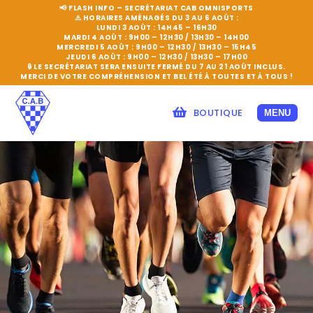
📢 FLASH INFO – SECRÉTARIAT CAB OMNISPORTS
⚠️
HORAIRES AMÉNAGÉS DU 3 AU 6 AOÛT :
LUNDI 3 AOÛT :
14H45 – 16H30
MARDI 4 AOÛT :
9H00 – 12H30 / 13H30 – 14H00
MERCREDI 5 AOÛT :
9H00 – 12H30 / 13H30 – 15H45
JEUDI 6 AOÛT :
9H00 – 12H30 / 13H30 – 17H00
🔒
LE SECRÉTARIAT SERA ENSUITE FERMÉ DU 7 AU 21 AOÛT INCLUS.
MERCI DE VOTRE COMPRÉHENSION ET BEL ÉTÉ À TOUTES ET À TOUS !
BOUTIQUE
MENU