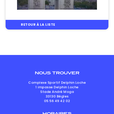
RETOUR À LA LISTE
NOUS TROUVER
Complexe Sportif Delphin Loche
1 impasse Delphin Loche
Stade André Moga
33130
Bègles
05 56 49 42 02
HORAIRES