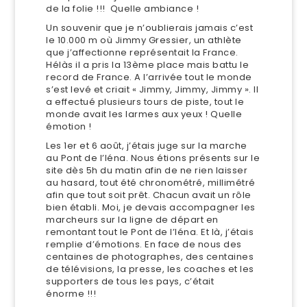
de la folie !!! Quelle ambiance !
Un souvenir que je n’oublierais jamais c’est
le 10.000 m où Jimmy Gressier, un athlète
que j’affectionne représentait la France.
Hélàs il a pris la 13ème place mais battu le
record de France. A l’arrivée tout le monde
s’est levé et criait « Jimmy, Jimmy, Jimmy ». Il
a effectué plusieurs tours de piste, tout le
monde avait les larmes aux yeux ! Quelle
émotion !
Les 1
er
et 6 août, j’étais juge sur la marche
au Pont de l’Iéna. Nous étions présents sur le
site dès 5h du matin afin de ne rien laisser
au hasard, tout été chronométré, millimétré
afin que tout soit prêt. Chacun avait un rôle
bien établi. Moi, je devais accompagner les
marcheurs sur la ligne de départ en
remontant tout le Pont de l’Iéna. Et là, j’étais
remplie d’émotions. En face de nous des
centaines de photographes, des centaines
de télévisions, la presse, les coaches et les
supporters de tous les pays, c’était
énorme !!!